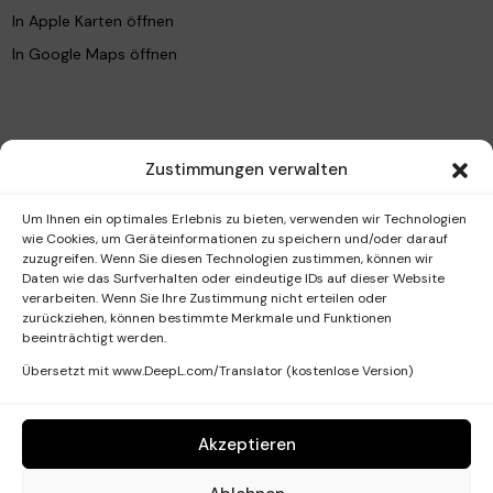
In Apple Karten öffnen
In Google Maps öffnen
Unsere Leistungen
Zustimmungen verwalten
AquaFacial
IMAGE Skincare Peel
Um Ihnen ein optimales Erlebnis zu bieten, verwenden wir Technologien
wie Cookies, um Geräteinformationen zu speichern und/oder darauf
Lashes und Brows
zuzugreifen. Wenn Sie diesen Technologien zustimmen, können wir
Daten wie das Surfverhalten oder eindeutige IDs auf dieser Website
Microneedling
verarbeiten. Wenn Sie Ihre Zustimmung nicht erteilen oder
zurückziehen, können bestimmte Merkmale und Funktionen
Permanent Make-Up
beeinträchtigt werden.
Skin Treatments
Übersetzt mit www.DeepL.com/Translator (kostenlose Version)
Zusatz Behandlungen
Akzeptieren
Powered by Potes Media 2026